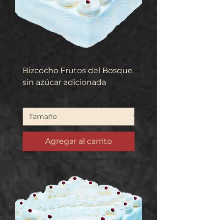
Bizcocho Frutos del Bosque
sin azúcar adicionada
Precio de oferta
Desde
16.500 CLP
Agregar al carrito