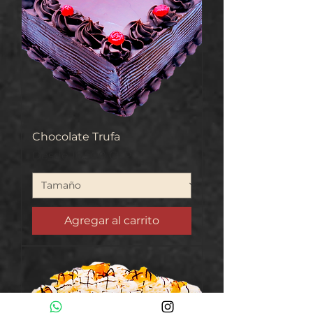
Chocolate Trufa
Precio de oferta
Desde
16.500 CLP
Agregar al carrito