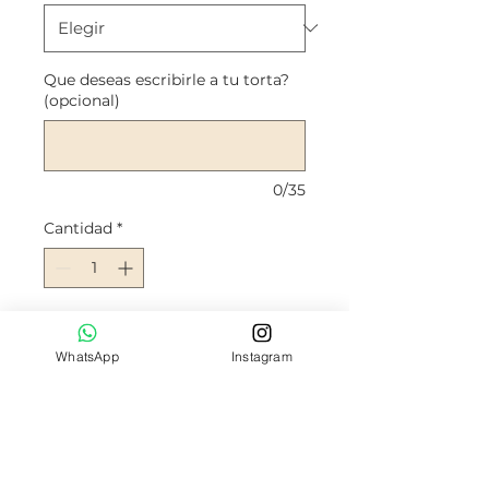
Que deseas escribirle a tu torta?
(opcional)
0/35
Cantidad
*
Agregar al carrito
WhatsApp
Instagram
Bizcocho de chocolate,
relleno con crema
chantilly con choco-chip y
trozos de