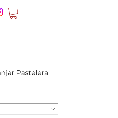
anjar Pastelera
ecio
e
erta