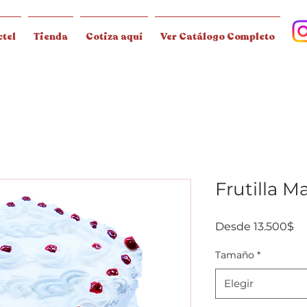
tel
Tienda
Cotiza aquí
Ver Catálogo Completo
Frutilla M
Pr
Desde
13.500$
d
of
Tamaño
*
Elegir